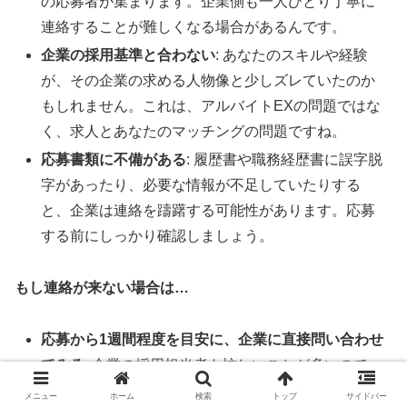
の応募者が集まります。企業側も一人ひとり丁寧に
連絡することが難しくなる場合があるんです。
企業の採用基準と合わない
: あなたのスキルや経験
が、その企業の求める人物像と少しズレていたのか
もしれません。これは、アルバイトEXの問題ではな
く、求人とあなたのマッチングの問題ですね。
応募書類に不備がある
: 履歴書や職務経歴書に誤字脱
字があったり、必要な情報が不足していたりする
と、企業は連絡を躊躇する可能性があります。応募
する前にしっかり確認しましょう。
もし連絡が来ない場合は…
応募から1週間程度を目安に、企業に直接問い合わせ
てみる
: 企業の採用担当者も忙しいことが多いので、
一度連絡してみるのも手です。礼儀正しく、簡潔に
メニュー
ホーム
検索
トップ
サイドバー