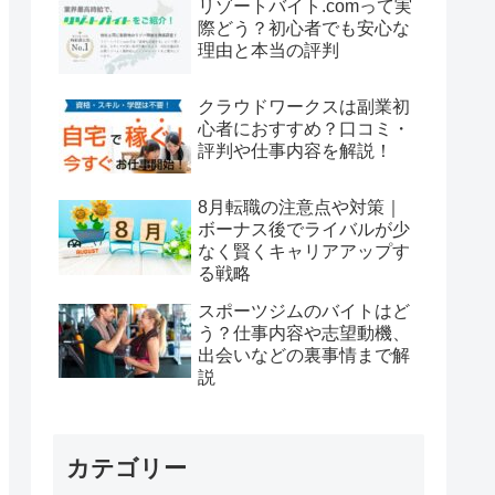
リゾートバイト.comって実
際どう？初心者でも安心な
理由と本当の評判
クラウドワークスは副業初
心者におすすめ？口コミ・
評判や仕事内容を解説！
8月転職の注意点や対策｜
ボーナス後でライバルが少
なく賢くキャリアアップす
る戦略
スポーツジムのバイトはど
う？仕事内容や志望動機、
出会いなどの裏事情まで解
説
カテゴリー