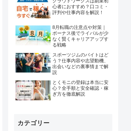
クラウドワークスは副業初
心者におすすめ？口コミ・
評判や仕事内容を解説！
8月転職の注意点や対策｜
ボーナス後でライバルが少
なく賢くキャリアアップす
る戦略
スポーツジムのバイトはど
う？仕事内容や志望動機、
出会いなどの裏事情まで解
説
とくモニの登録は本当に安
心？全手順と安全確認・稼
ぎ方を徹底解説
カテゴリー