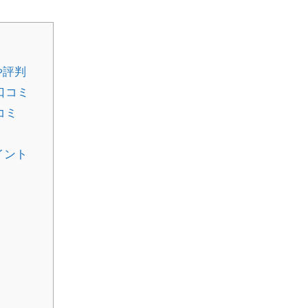
や評判
な口コミ
コミ
イント