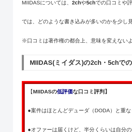
MIIDASについては、
2ch
や
5ch
での口コミや
では、どのような書き込みが多いのかを少し
※口コミは著作権の都合上、意味を変えない
MIIDAS(ミイダス)の2ch・5c
【
MIIDASの
低評価
な口コミ評判】
●案件はほとんどデューダ（DODA）と重
●オファーは届くけど、半分くらいは自分