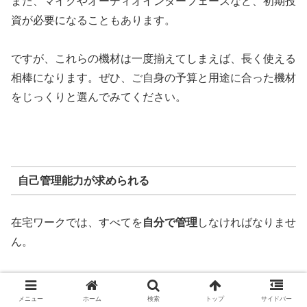
また、マイクやオーディオインターフェースなど、初期投
資が必要になることもあります。
ですが、これらの機材は一度揃えてしまえば、長く使える
相棒になります。ぜひ、ご自身の予算と用途に合った機材
をじっくりと選んでみてください。
自己管理能力が求められる
在宅ワークでは、すべてを
自分で管理
しなければなりませ
ん。
これは、スケジュールの管理やクライアントとのやり取り
はもちろん、体調管理やモチベーションの維持も含みま
メニュー
ホーム
検索
トップ
サイドバー