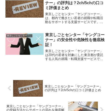
とはどのようなサービスなのか、特徴や
ナー」の評判は？2ch/5chの口コ
強みについて徹底解説していきます。こ
ミ評価まとめ
れから就活や転職を考えている人もぜひ
お役立てください。
東京しごとセンター「ヤングコーナー」
は、都内で働きたい若者の就職や転職活
動をサポートする支援サービスです。す
でに多くの方が利用してきている人気サ
ービスですが、2ch/5chでの評判も気にな
りますよね。そこで今回は、ヤングコー
東京しごとセンター「ヤングコー
東京しごとセンター「ヤングコーナー」
ナーの2ch/5chでの口コミ評価をまとめな
ナー」の安全性や危険性を徹底検
がら、そこから分かった事実や利用がお
証！
すすめな人の特徴をご紹介します。
東京しごとセンター「ヤングコーナー」
は20代の若者を対象にした東京都が委託
する人気の就職・転職支援サービスで
す。既卒やフリーター・無職の人も利用
できるということですが、やはり安全性
も気になりますよね。そこで今回は、ヤ
ングコーナーに安全性や危険性について
徹底検証していきます。さらに利用者の
評判についてもまとめましたので、ぜひ
東京しごとセンター「ヤングコーナー」
お役立てください。
の評判は？2ch/5chの口コミ評価まとめ
東京しごとセンター「ヤングコーナー」
の登録方法からサポートの流れを徹底解