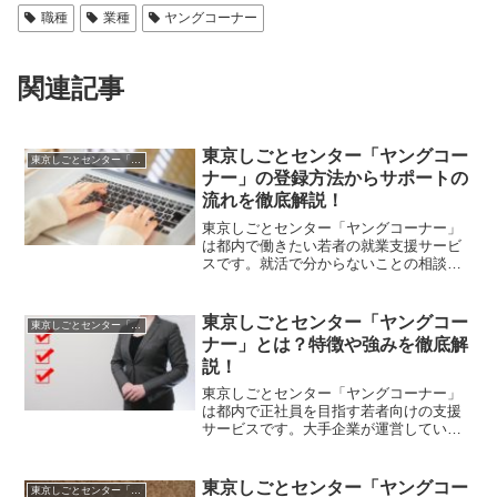
職種
業種
ヤングコーナー
関連記事
東京しごとセンター「ヤングコー
東京しごとセンター「ヤングコーナー」
ナー」の登録方法からサポートの
流れを徹底解説！
東京しごとセンター「ヤングコーナー」
は都内で働きたい若者の就業支援サービ
スです。就活で分からないことの相談か
ら書類添削や面接対策までサポートして
くれます。ですが登録方法が特殊なので
分かりにくいですよね。そこで今回は、
東京しごとセンター「ヤングコー
東京しごとセンター「ヤングコーナー」
ヤングコーナーの登録方法からサポート
ナー」とは？特徴や強みを徹底解
の流れについて具体的にご紹介していき
説！
ますので、是非最後までご覧ください。
東京しごとセンター「ヤングコーナー」
は都内で正社員を目指す若者向けの支援
サービスです。大手企業が運営してい
て、すでに多くの就職成功者を出してる
評判のサービスですね。そこで今回は、
東京しごとセンター「ヤングコーナー」
東京しごとセンター「ヤングコー
東京しごとセンター「ヤングコーナー」