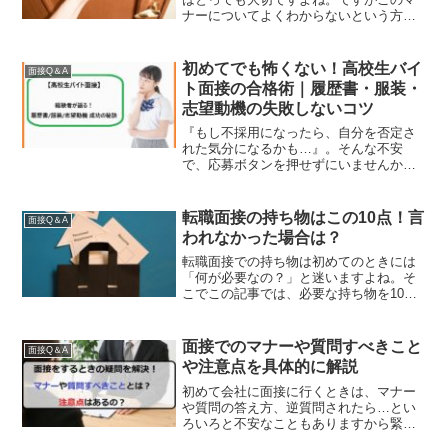
ナーについてよくわからないという方も
いらっしゃるのではないでしょうか？そ
こで今回は、面接時の入室マナー・退室
マナーを詳しく解説していきます。また
初めてでも怖くない！高校生バイ
面接Q＆A
注意点などもまとめていますので、ぜひ
ト面接の合格術｜履歴書・服装・
参考にしながら就活や転職活動に活かし
志望動機の失敗しないコツ
てみてくださいね。
『もし不採用になったら、自分を否定さ
れた気分になるかも…』。そんな不安
で、応募ボタンを押せずにいませんか？
実は、面接官が高校生に見ているのは
『完璧さ』ではなく『誠実さ』のたった
一点です。この記事を読めば、不採用を
転職面接の持ち物はこの10点！言
面接Q＆A
避けるための具体的な『準備』...
われなかった場合は？
転職面接での持ち物は初めてのときには
「何が必要なの？」と迷いますよね。そ
こでこの記事では、必要な持ち物を10点
ご紹介していきます。また何も言われな
かったときにはどうすればよいのかなど
についても、元面接官の私の意見なども
面接でのマナーや質問すべきこと
面接Q＆A
交えながらわかりやすく解説してみまし
や注意点を具体的に解説
たので、ぜひお役立てください。
初めて会社に面接に行くときは、マナー
や質問の答え方、逆質問されたら…とい
ろいろと不安なこともありますから緊張
もしてしまいますよね。そこで今回は、