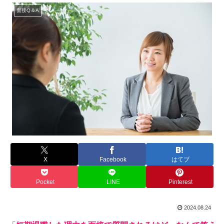
面接Q＆A
X
Facebook
はてブ
Pocket
LINE
Pinterest
2024.08.24