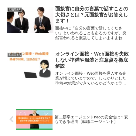
面接をするときのマナーや質問すべきこ
と、注意点について詳しくご紹介してい
面接官に自分の言葉で話すことの
面接Q＆A
きます。採用率を少しでもアップして、
大切さとは？元面接官がお答えし
目的の企業に就職したり、バイトで採用
ます！
されるようにぜひお役立てください
面接中に「自分の言葉で話してくださ
い」といわれることもあるのですが、突
然言われると混乱してしまいますよね。
この記事では元面接官の私が「自分の言
葉で話してください」という狙い多目的
から考え方などについて解説してみまし
オンライン面接・Web面接を失敗
面接Q＆A
た。これから面接を控えているという方
しない準備や服装と注意点を徹底
も、ぜひお役立てください。
解説
オンライン面接・Web面接を導入する企
業が増えていますので、しっかりとした
準備や対策ができているかどうかでライ
バルと差をつけることもできます。今回
は、元面接官が教える準備や対策の他、
注意点やよくある疑問や質問などについ
てもわかりやすく解説してみましたの
で、これから就活・転職活動される方の
お役に立てれば幸いです。
第二新卒エージェントneoの安全性は？安
心できる理由【転職エージェント】