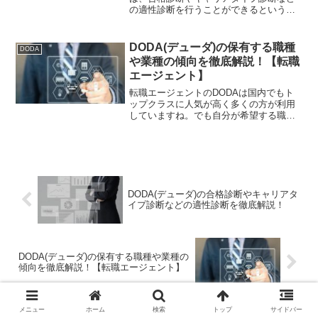
の適性診断を行うことができるというの
も人気の理由になっています。ですが利
用するメリットが良く分からないと使う
意味も感じられませんよね。そこで今回
DODA(デューダ)の保有する職種
DODA
は、DODAの適性診断ツールについて徹
や業種の傾向を徹底解説！【転職
底解説していきます。賢く使いこなして
エージェント】
転職活動に活かしていきましょう。
転職エージェントのDODAは国内でもト
ップクラスに人気が高く多くの方が利用
していますね。でも自分が希望する職種
や業種の求人があるか不安という方もい
らっしゃることでしょう。そこで今回
は、DODAの保有する職種や業種の傾向
について徹底解説していきます。これか
ら転職活動を始めようと考えている方
も、ぜひお役立てください。
DODA(デューダ)の合格診断やキャリアタ
イプ診断などの適性診断を徹底解説！
DODA(デューダ)の保有する職種や業種の
傾向を徹底解説！【転職エージェント】
メニュー
ホーム
検索
トップ
サイドバー