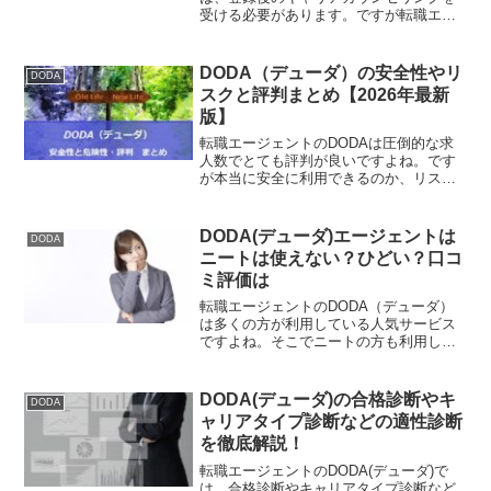
受ける必要があります。ですが転職エー
ジェントを利用したことがないと「なに
をされるの？」を気になってしまいます
よね。そこで今回は、dodaのキャリアカ
DODA（デューダ）の安全性やリ
DODA
ウンセリングの内容や流れについて徹底
スクと評判まとめ【2026年最新
解説していきます。これからdodaに登録
版】
しようか迷ってる人もぜひご覧くださ
い。
転職エージェントのDODAは圧倒的な求
人数でとても評判が良いですよね。です
が本当に安全に利用できるのか、リスク
はないのか気になるという方もいらっし
ゃることでしょう。そこで今回は、
DODAの安全性と、使ってみた口コミ評
DODA(デューダ)エージェントは
DODA
判についてまとめてみました。転職活動
ニートは使えない？ひどい？口コ
中の方も、これから転職を考えていると
ミ評価は
いう方も、ぜひお役立てください。
転職エージェントのDODA（デューダ）
は多くの方が利用している人気サービス
ですよね。そこでニートの方も利用して
みたい！と思っている人もいるのではな
いでしょうか？そこで今回は、DODAは
ニートには使いずらいのか、それとも使
DODA(デューダ)の合格診断やキ
DODA
えないのかを口コミ評判から分かった真
ャリアタイプ診断などの適性診断
実について詳しく解説していきます。登
を徹底解説！
録しようか迷ってる方もぜひご覧くださ
い。
転職エージェントのDODA(デューダ)で
は、合格診断やキャリアタイプ診断など