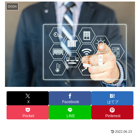
DODA
X
Facebook
はてブ
Pocket
LINE
Pinterest
2022.06.23