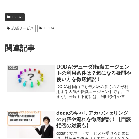
DODA
支援サービス
DODA
関連記事
DODA(デューダ)転職エージェン
DODA
トの利用条件は？気になる疑問や
使い方を徹底解説！
DODAは国内でも最大級の多くの方が利
用する人気の転職エージェントです。で
すが、登録する前には、利用条件や営業
時間・使い方など分からないと不安にな
ってしまいますよね。そこで今回は、ネ
ット上でよくあるDODAに関しての疑問
dodaのキャリアカウンセリング
DODA
と基本的な使い方の流れについて詳しく
の内容や流れを徹底解説！【面談
解説していきます。これから転職活動を
拒否の対策も】
始めようという方もぜひお役立てくださ
い。
dodaでサポートサービスを受けるために
は、登録後のキャリアカウンセリングを