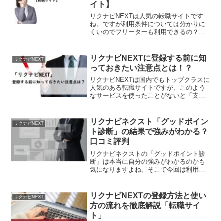
イト】
活動を始めていきましょう！
リクナビNEXTは人気の転職サイトです
ね。ですが利用条件については分かりに
くいのでフリーターも利用できるの？と
気になってる方も多いようです。そこで
今回は、リクナビNEXTはフリーター向け
の求人もあるのか・利用することができ
リクナビNEXTに登録する前に知
リクナビNEXT
るのかについて徹底検証していきます。
っておきたい注意点とは！？
これから転職活動を検討してる方も、ぜ
ひ最後までご覧ください。
リクナビNEXTは国内でもトップクラスに
人気のある転職サイトですが、このよう
なサービスを使ったことがないと「支援
サービスとの違いは？」などのようにい
ろいろとわからないこともありますよ
ね。そこで今回は、リクナビNEXTに登録
リクナビネクスト「グッドポイン
リクナビNEXT
する前に知っておきたい注意点について
ト診断」の結果で強みがわかる？
詳しく解説していきます。登録しようか
口コミ評判
悩んでるという方も、ぜひお役立てくだ
さい。
リクナビネクストの「グッドポイント診
断」は本当に自分の強みがわかるのかも
気になりますよね。そこで今回は利用方
法や使い方、さらに実際にグッドポイン
ト診断を受けた人の口コミや評判につい
てご紹介していきます。これからリクナ
リクナビNEXTの登録方法と使い
リクナビNEXT
ビNEXTを使って転職活動を始めてみよう
方の流れを徹底解説「転職サイ
と検討されている方も、ぜひ最後までご
ト」
覧ください。