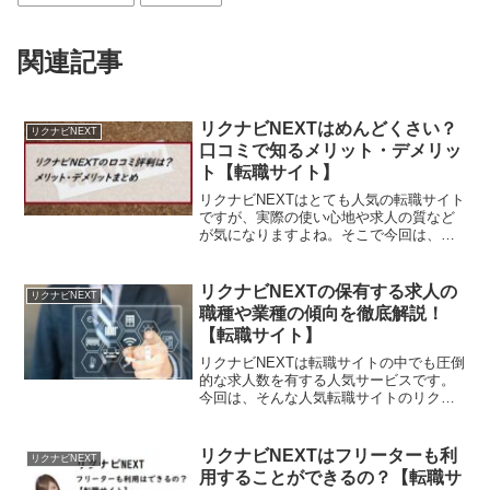
関連記事
リクナビNEXTはめんどくさい？
リクナビNEXT
口コミで知るメリット・デメリッ
ト【転職サイト】
リクナビNEXTはとても人気の転職サイト
ですが、実際の使い心地や求人の質など
が気になりますよね。そこで今回は、リ
クナビネクストはめんどくさいのか口コ
ミや評判と、利用する上でのメリットや
デメリットについてまとめて検証してい
リクナビNEXTの保有する求人の
リクナビNEXT
きます。これから転職に向けて登録しよ
職種や業種の傾向を徹底解説！
うか迷っているという方もぜひ最後まで
【転職サイト】
ご覧ください。
リクナビNEXTは転職サイトの中でも圧倒
的な求人数を有する人気サービスです。
今回は、そんな人気転職サイトのリクナ
ビNEXTが保有する求人の職種や業種のの
傾向について徹底解説していきます。あ
なたが転職で希望している職種や業種が
リクナビNEXTはフリーターも利
リクナビNEXT
あるのかどうか気になってるという方
用することができるの？【転職サ
も、ぜひ参考にしながら賢く使って転職