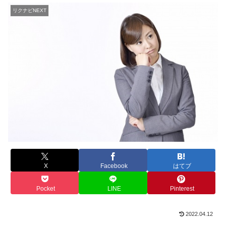
リクナビNEXT
X
Facebook
はてブ
Pocket
LINE
Pinterest
2022.04.12