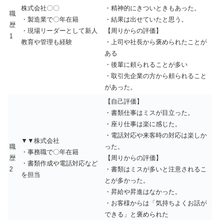
株式会社〇〇
・精神的にきついときもあった。
職
・製造業で〇年在籍
・結果は出せていたと思う。
歴
・現場リーダーとして新人
【周りからの評価】
1
教育や管理も経験
・上司や社長から褒められたことが
ある
・後輩に頼られることが多い
・取引先企業の方から頼られること
があった。
【自己評価】
・書類仕事はミスが目立った。
・座り仕事は楽に感じた。
・電話対応や来客時の対応は楽しか
▼▼株式会社
職
った。
・事務職で〇年在籍
歴
【周りからの評価】
・書類作成や電話対応など
2
・書類はミスが多いと注意されるこ
を担当
とが多かった。
・昇給や昇進はなかった。
・お客様からは「気持ちよくお話が
できる」と褒められた