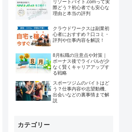
リゾートバイト.comって実
際どう？初心者でも安心な
理由と本当の評判
クラウドワークスは副業初
心者におすすめ？口コミ・
評判や仕事内容を解説！
8月転職の注意点や対策｜
ボーナス後でライバルが少
なく賢くキャリアアップす
る戦略
スポーツジムのバイトはど
う？仕事内容や志望動機、
出会いなどの裏事情まで解
説
カテゴリー